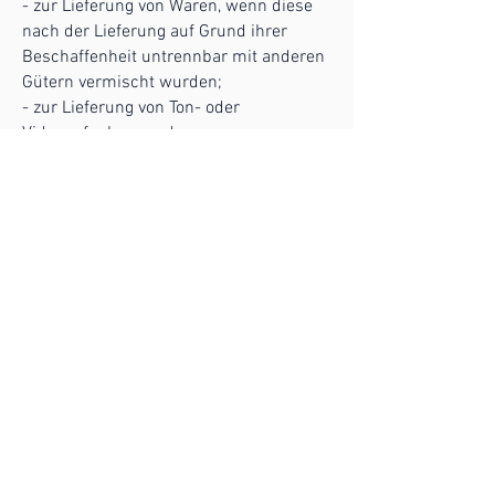
- zur Lieferung von Waren, wenn diese
nach der Lieferung auf Grund ihrer
Beschaffenheit untrennbar mit anderen
Gütern vermischt wurden;
- zur Lieferung von Ton- oder
Videoaufnahmen oder
Computersoftware in einer versiegelten
Packung, wenn die Versiegelung nach
der Lieferung entfernt wurde.
Muster-Widerrufsformular
(Wenn Sie den Vertrag widerrufen
wollen, dann füllen Sie bitte dieses
Formular aus und senden Sie es
zurück.)
An
Firma
TC Feuerwerke
Rehmannstraße 51